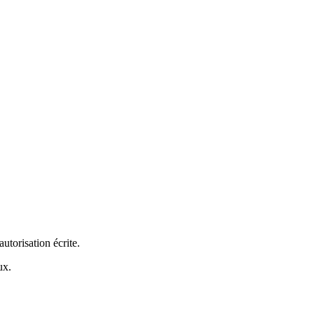
utorisation écrite.
ux.