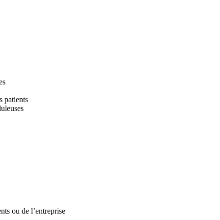
es
s patients
duleuses
ts ou de l’entreprise