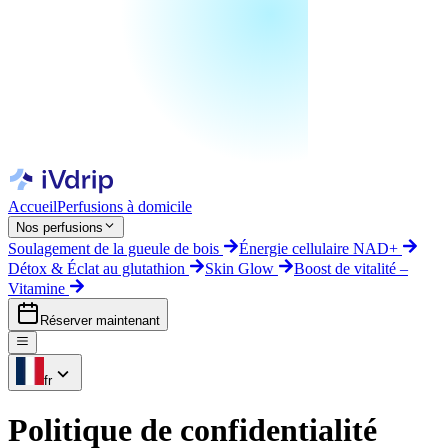
Accueil
Perfusions à domicile
Nos perfusions
Soulagement de la gueule de bois
Énergie cellulaire NAD+
Détox & Éclat au glutathion
Skin Glow
Boost de vitalité –
Vitamine
Réserver maintenant
fr
Politique de confidentialité