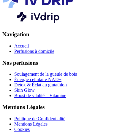
Navigation
Accueil
Perfusions à domicile
Nos perfusions
Soulagement de la gueule de bois
Énergie cellulaire NAD+
Détox & Éclat au glutathion
Skin Glow
Boost de vitalité – Vitamine
Mentions Légales
Politique de Confidentialité
Mentions Légales
Cookies