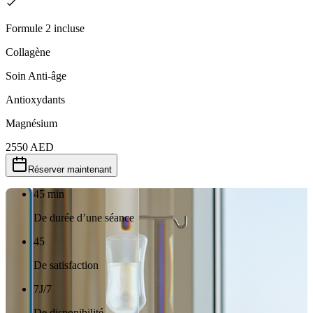
Formule 2 incluse
Collagène
Soin Anti-âge
Antioxydants
Magnésium
2550
AED
Réserver maintenant
45 min
De durée d’une séance
45
De satisfaction
7J/7
De disponibilité