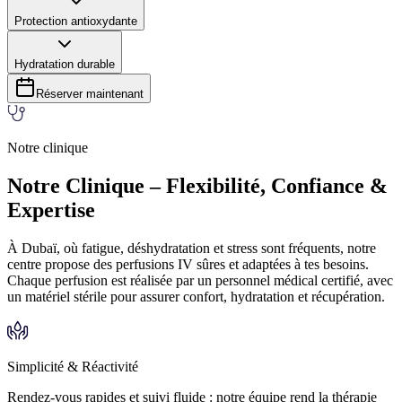
peau, améliorant son élasticité, sa fermeté et sa texture globale.
Protection antioxydante
Riche en vitamines et minéraux qui neutralisent les radicaux libres,
elle aide à prévenir le vieillissement prématuré et à préserver la santé
Hydratation durable
de la peau.
En hydratant en profondeur les cellules de la peau de l’intérieur, les
résultats durent plus longtemps qu’avec de simples crèmes
Réserver maintenant
hydratantes topiques.
Notre clinique
Notre Clinique – Flexibilité, Confiance &
Expertise
À Dubaï, où fatigue, déshydratation et stress sont fréquents, notre
centre propose des perfusions IV sûres et adaptées à tes besoins.
Chaque perfusion est réalisée par un personnel médical certifié, avec
un matériel stérile pour assurer confort, hydratation et récupération.
Simplicité & Réactivité
Rendez-vous rapides et suivi fluide : notre équipe rend la thérapie