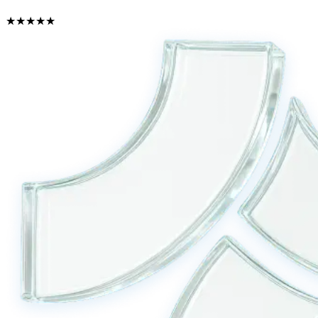
★
★
★
★
★